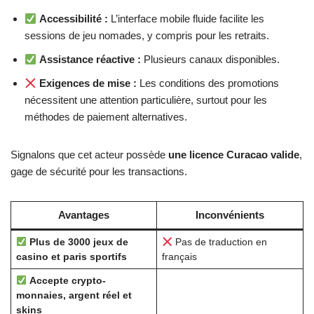
Accessibilité :
L’interface mobile fluide facilite les
sessions de jeu nomades, y compris pour les retraits.
Assistance réactive :
Plusieurs canaux disponibles.
Exigences de mise :
Les conditions des promotions
nécessitent une attention particulière, surtout pour les
méthodes de paiement alternatives.
Signalons que cet acteur possède
une licence Curacao valide
,
gage de sécurité pour les transactions.
Avantages
Inconvénients
Plus de 3000 jeux de
Pas de traduction en
casino et paris sportifs
français
Accepte crypto-
monnaies, argent réel et
skins