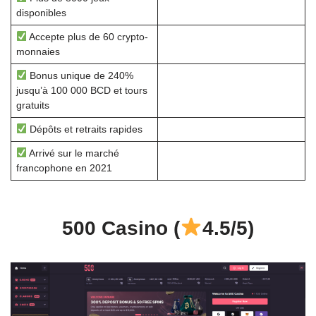
disponibles
Accepte plus de 60 crypto-
monnaies
Bonus unique de 240%
jusqu’à 100 000 BCD et tours
gratuits
Dépôts et retraits rapides
Arrivé sur le marché
francophone en 2021
500 Casino (
4.5/5)