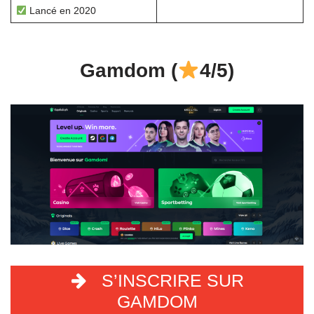
Lancé en 2020
Gamdom (
4/5)
S’INSCRIRE SUR
GAMDOM