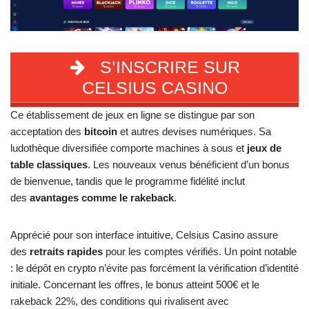
S’INSCRIRE SUR
CELSIUS CASINO
Ce établissement de jeux en ligne se distingue par son
acceptation des
bitcoin
et autres devises numériques. Sa
ludothèque diversifiée comporte machines à sous et
jeux de
table classiques
. Les nouveaux venus bénéficient d’un bonus
de bienvenue, tandis que le programme fidélité inclut
des
avantages comme le rakeback
.
Apprécié pour son interface intuitive, Celsius Casino assure
des
retraits rapides
pour les comptes vérifiés. Un point notable
: le dépôt en crypto n’évite pas forcément la vérification d’identité
initiale. Concernant les offres, le bonus atteint 500€ et le
rakeback 22%, des conditions qui rivalisent avec