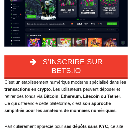
S’INSCRIRE SUR
BETS.IO
C’est un établissement numérique moderne spécialisé dans
les
transactions en crypto
. Les utilisateurs peuvent déposer et
retirer des fonds via
Bitcoin, Ethereum, Litecoin ou Tether
.
Ce qui différencie cette plateforme, c’est
son approche
simplifiée pour les amateurs de monnaies numériques
.
Particulièrement apprécié pour
ses dépôts sans KYC
, ce site