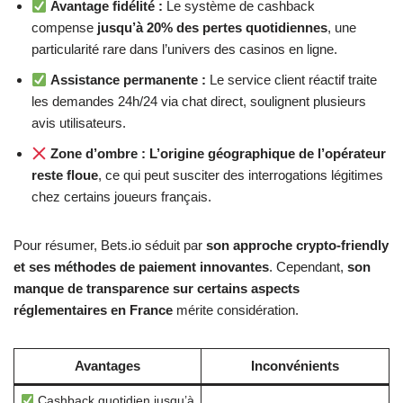
Avantage fidélité :
Le système de cashback
compense
jusqu’à 20% des pertes quotidiennes
, une
particularité rare dans l’univers des casinos en ligne.
Assistance permanente :
Le service client réactif traite
les demandes 24h/24 via chat direct, soulignent plusieurs
avis utilisateurs.
Zone d’ombre :
L’origine géographique de l’opérateur
reste floue
, ce qui peut susciter des interrogations légitimes
chez certains joueurs français.
Pour résumer, Bets.io séduit par
son approche crypto-friendly
et ses méthodes de paiement innovantes
. Cependant,
son
manque de transparence sur certains aspects
réglementaires en France
mérite considération.
Avantages
Inconvénients
Cashback quotidien jusqu’à