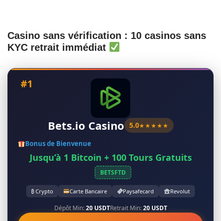
Skip
Casino sans vérification : 10 casinos sans
to
KYC retrait immédiat
content
#1
Bets.io Casino
5.0
★★★★★
Bonus de Bienvenue
Jusqu’à 1 Bitcoin + 100 Tours Gratuits
BETSFTD
₿ Crypto
Carte Bancaire
Paysafecard
Revolut
Dépôt Min:
20 USDT
Retrait Min:
20 USDT