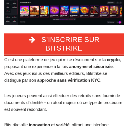
S’INSCRIRE SUR
BITSTRIKE
C’est une plateforme de jeu qui mise résolument sur
la crypto
,
proposant une expérience à la fois
anonyme et sécurisée
.
Avec des jeux issus des meilleurs éditeurs, Bitstrike se
distingue par son
approche sans vérification KYC
.
Les joueurs peuvent ainsi effectuer des retraits sans fournir de
documents d’identité – un atout majeur où ce type de procédure
est souvent redondant.
Bitstrike allie
innovation et variété
, offrant une interface