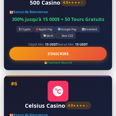
500 Casino
4.0
★★★★☆
Bonus de Bienvenue
300% jusqu’à 15 000$ + 50 Tours Gratuits
₿ Crypto
Apple Pay
Google Pay
Virement
Skrill
Skin CS2
Dépôt Min:
15 USDT
Retrait Min:
15 USDT
S’INSCRIRE
Paiement Sécurisé
#6
Celsius Casino
4.0
★★★★☆
Bonus de Bienvenue