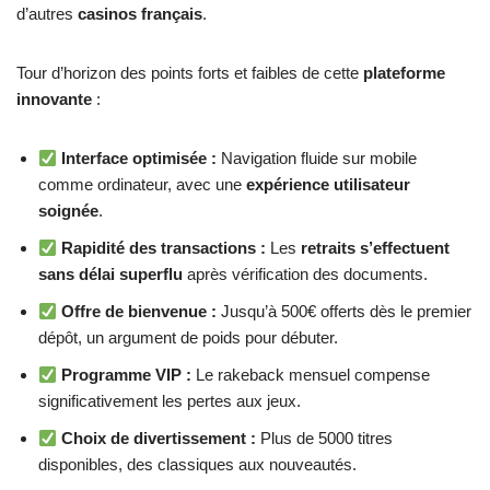
d’autres
casinos français
.
Tour d’horizon des points forts et faibles de cette
plateforme
innovante
:
Interface optimisée :
Navigation fluide sur mobile
comme ordinateur, avec une
expérience utilisateur
soignée
.
Rapidité des transactions :
Les
retraits s’effectuent
sans délai superflu
après vérification des documents.
Offre de bienvenue :
Jusqu’à 500€ offerts dès le premier
dépôt, un argument de poids pour débuter.
Programme VIP :
Le rakeback mensuel compense
significativement les pertes aux jeux.
Choix de divertissement :
Plus de 5000 titres
disponibles, des classiques aux nouveautés.