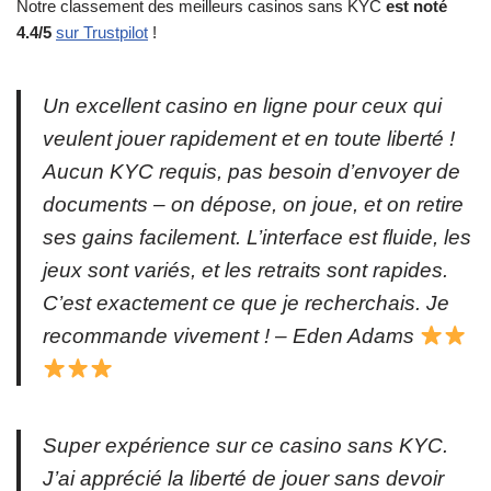
Notre classement des meilleurs casinos sans KYC
est noté
4.4/5
sur Trustpilot
!
Un excellent casino en ligne pour ceux qui
veulent jouer rapidement et en toute liberté !
Aucun KYC requis, pas besoin d’envoyer de
documents – on dépose, on joue, et on retire
ses gains facilement. L’interface est fluide, les
jeux sont variés, et les retraits sont rapides.
C’est exactement ce que je recherchais. Je
recommande vivement ! – Eden Adams
Super expérience sur ce casino sans KYC.
J’ai apprécié la liberté de jouer sans devoir