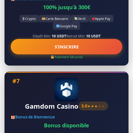
100% jusqu’à 300€
₿ Crypto
Carte Bancaire
Skrill
Apple Pay
Google Pay
Dépôt Min:
10 USDT
Retrait Min:
10 USDT
S’INSCRIRE
Paiement Sécurisé
#7
Gamdom Casino
3.0
★★★☆☆
Bonus de Bienvenue
Bonus disponible